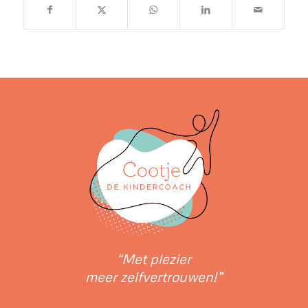
“Met plezier
meer zelfvertrouwen!”